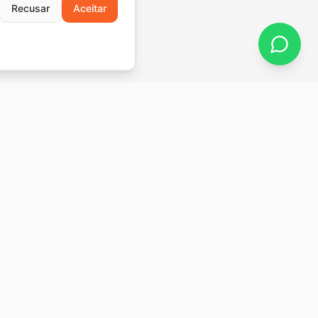
Recusar
Aceitar
Newsletter
Receba insights sobre TI corporativa, IA e
 54 - Atiradores
cibersegurança.
C - 89203-900
5455
Inscrever
-0062
urra.com.br
Aceito receber comunicações. Posso
cancelar a qualquer momento.
Política de
Privacidade
.