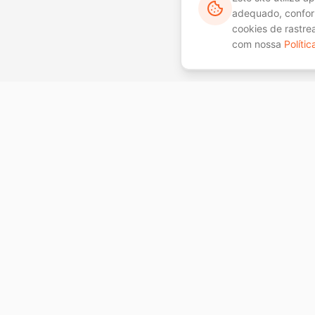
adequado, confor
cookies de rastr
com nossa
Políti
Navegação
Início
Tecnologia, Inteligência e Resultado
Sobre a Scurra
para o seu negócio.
Soluções
Insights
Contato