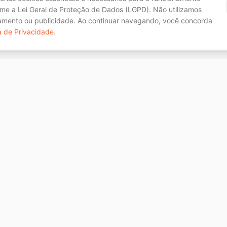
me a Lei Geral de Proteção de Dados (LGPD). Não utilizamos
eamento ou publicidade. Ao continuar navegando, você concorda
ca de Privacidade
.
Úteis
Contato
Área do Cliente
R. Xavantes,
Joinville/S
Trabalhe Conosco
(47) 3025-
DPO
(47) 99911
dpo@scurra.com.br
contato@sc